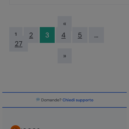
«
1
2
3
4
5
…
27
»
Domande?
Chiedi supporto