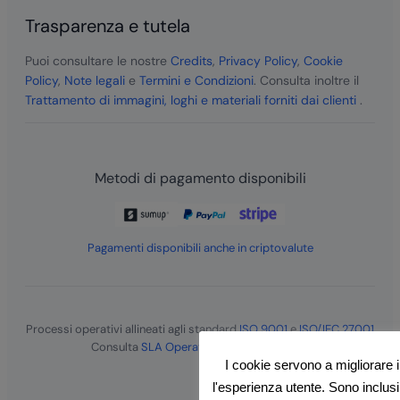
Trasparenza e tutela
Puoi consultare le nostre
Credits
,
Privacy Policy
,
Cookie
Policy
,
Note legali
e
Termini e Condizioni
. Consulta inoltre il
Trattamento di immagini, loghi e materiali forniti dai clienti
.
Metodi di pagamento disponibili
Pagamenti disponibili anche in criptovalute
Processi operativi allineati agli standard
ISO 9001
e
ISO/IEC 27001
Consulta
SLA Operativo
e
SLA Strategico
I cookie servono a migliorare i
l'esperienza utente. Sono inclusi