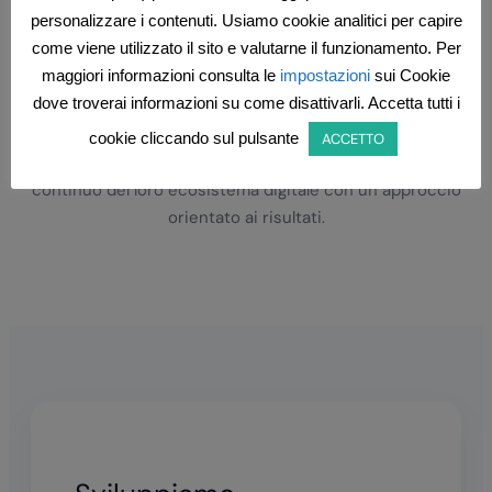
strategico e misurabile.
personalizzare i contenuti. Usiamo cookie analitici per capire
come viene utilizzato il sito e valutarne il funzionamento. Per
Supportiamo le aziende nella creazione di nuovi modelli
maggiori informazioni consulta le
impostazioni
sui Cookie
di business, nella valorizzazione della presenza online e
dove troverai informazioni su come disattivarli. Accetta tutti i
nell implementazione di soluzioni orientate alla
crescita. Operiamo come partner tecnologico e
cookie cliccando sul pulsante
ACCETTO
strategico, accompagnando i clienti nello sviluppo
continuo del loro ecosistema digitale con un approccio
orientato ai risultati.