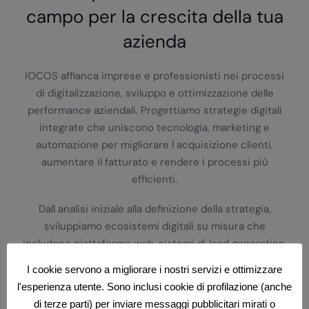
campo per la crescita della tua
azienda
IOCOS affianca imprese e professionisti nei processi
di digitalizzazione, sviluppo e ottimizzazione delle
performance aziendali. Progettiamo strategie digitali
integrate che uniscono tecnologia, marketing e
automazione per migliorare l acquisizione clienti,
aumentare il fatturato e rendere i processi più
efficienti.
Dall analisi iniziale alla definizione della strategia,
sviluppiamo ecosistemi digitali su misura che
includono piattaforme web, sistemi di lead generation,
automazioni aziendali, integrazioni tra strumenti e
I cookie servono a migliorare i nostri servizi e ottimizzare
ottimizzazione delle performance. Ogni intervento è
l'esperienza utente. Sono inclusi cookie di profilazione (anche
progettato per trasformare il digitale in un asset
di terze parti) per inviare messaggi pubblicitari mirati o