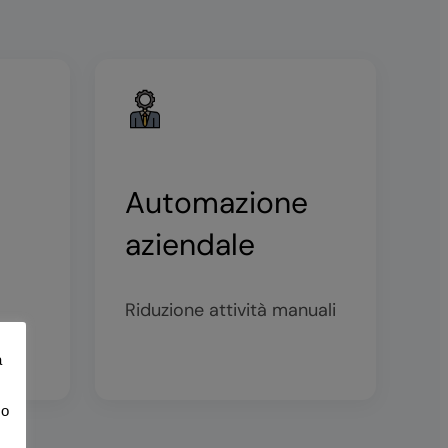
Automazione
aziendale
Riduzione attività manuali
a
mo